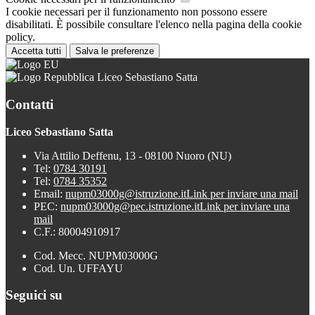
I cookie necessari per il funzionamento non possono essere
disabilitati. È possibile consultare l'elenco nella pagina della cookie
policy.
Accetta tutti
Salva le preferenze
Liceo Sebastiano Satta
Contatti
Liceo Sebastiano Satta
Via Attilio Deffenu, 13 - 08100 Nuoro (NU)
Tel:
0784 30191
Tel:
0784 35352
Email:
nupm03000g@istruzione.it
Link per inviare una mail
PEC:
nupm03000g@pec.istruzione.it
Link per inviare una
mail
C.F.: 80004910917
Cod. Mecc. NUPM03000G
Cod. Un. UFFAYU
Seguici su