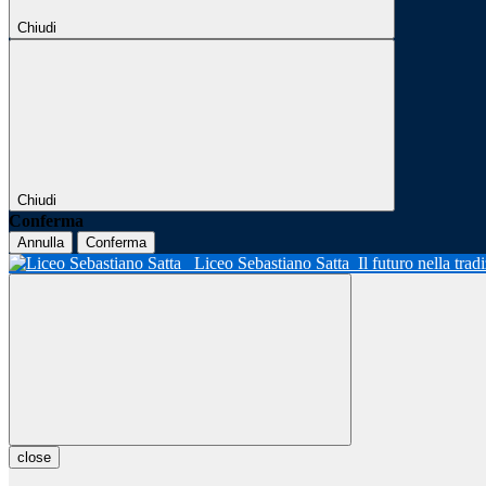
Chiudi
Chiudi
Conferma
Annulla
Conferma
Liceo Sebastiano Satta
Il futuro nella tra
close