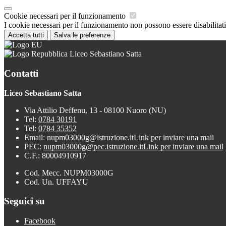
Cookie necessari per il funzionamento
I cookie necessari per il funzionamento non possono essere disabilitati.
Accetta tutti
Salva le preferenze
Liceo Sebastiano Satta
Contatti
Liceo Sebastiano Satta
Via Attilio Deffenu, 13 - 08100 Nuoro (NU)
Tel:
0784 30191
Tel:
0784 35352
Email:
nupm03000g@istruzione.it
Link per inviare una mail
PEC:
nupm03000g@pec.istruzione.it
Link per inviare una mail
C.F.: 80004910917
Cod. Mecc. NUPM03000G
Cod. Un. UFFAYU
Seguici su
Facebook