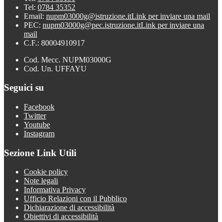
Tel:
0784 35352
Email:
nupm03000g@istruzione.it
Link per inviare una mail
PEC:
nupm03000g@pec.istruzione.it
Link per inviare una
mail
C.F.: 80004910917
Cod. Mecc. NUPM03000G
Cod. Un. UFFAYU
Seguici su
Facebook
Twitter
Youtube
Instagram
Sezione Link Utili
Cookie policy
Note legali
Informativa Privacy
Ufficio Relazioni con il Pubblico
Dichiarazione di accessibilità
Obiettivi di accessibilità