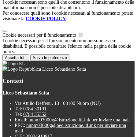
I cookie necessari sono quelli che consentono il funzionamento della
piattaforma e non è possibile disabilitarli.
Per conoscere quali sono i cookie necessari al funzionamento potete
visionare la
COOKIE POLICY
.
Cookie necessari per il funzionamento
I cookie necessari per il funzionamento non possono essere
disabilitati. È possibile consultare l'elenco nella pagina della cookie
policy.
Accetta tutti
Salva le preferenze
Liceo Sebastiano Satta
Contatti
Liceo Sebastiano Satta
Via Attilio Deffenu, 13 - 08100 Nuoro (NU)
Tel:
0784 30191
Tel:
0784 35352
Email:
nupm03000g@istruzione.it
Link per inviare una mail
PEC:
nupm03000g@pec.istruzione.it
Link per inviare una
mail
C.F.: 80004910917