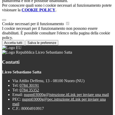
piattaforma e non è possibile disabilitarli.
Per conoscere quali sono i cookie necessari al funzionamento potete
visionare la
COOKIE POLICY
.
Cookie necessari per il funzionamento
I cookie necessari per il funzionamento non possono essere
disabilitati. È possibile consultare l'elenco nella pagina della cookie
policy.
Accetta tutti
Salva le preferenze
Liceo Sebastiano Satta
Contatti
Liceo Sebastiano Satta
Via Attilio Deffenu, 13 - 08100 Nuoro (NU)
Tel:
0784 30191
Tel:
0784 35352
Email:
nupm03000g@istruzione.it
Link per inviare una mail
PEC:
nupm03000g@pec.istruzione.it
Link per inviare una
mail
C.F.: 80004910917