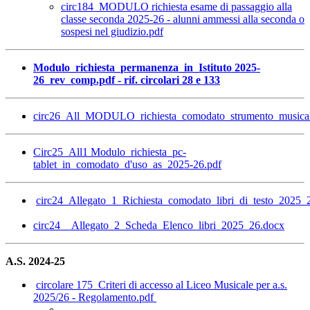
circ184_MODULO richiesta esame di passaggio alla
classe seconda 2025-26 - alunni ammessi alla seconda o
sospesi nel giudizio.pdf
Modulo_richiesta_permanenza_in_Istituto 2025-
26_rev_comp.pdf - rif. circolari 28 e 133
circ26_All_MODULO_richiesta_comodato_strumento_musical
Circ25_All1 Modulo_richiesta_pc-
tablet_in_comodato_d'uso_as_2025-26.pdf
circ24_Allegato_1_Richiesta_comodato_libri_di_testo_2025_
circ24__Allegato_2_Scheda_Elenco_libri_2025_26.docx
A.S. 2024-25
circolare 175_Criteri di accesso al Liceo Musicale per a.s.
2025/26 - Regolamento.pdf