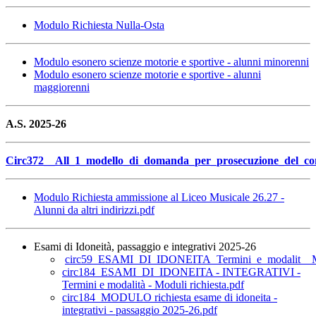
Modulo Richiesta Nulla-Osta
Modulo esonero scienze motorie e sportive - alunni minorenni
Modulo esonero scienze motorie e sportive - alunni
maggiorenni
A.S. 2025-26
Circ372__All_1_modello_di_domanda_per_prosecuzione_del_com
Modulo Richiesta ammissione al Liceo Musicale 26.27 -
Alunni da altri indirizzi.pdf
Esami di Idoneità, passaggio e integrativi 2025-26
circ59_ESAMI_DI_IDONEITA_Termini_e_modalit__Mo
circ184_ESAMI_DI_IDONEITA - INTEGRATIVI -
Termini e modalità - Moduli richiesta.pdf
circ184_MODULO richiesta esame di idoneita -
integrativi - passaggio 2025-26.pdf