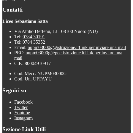
Contatti
Liceo Sebastiano Satta
Via Attilio Deffenu, 13 - 08100 Nuoro (NU)
Tel:
0784 30191
Tel:
0784 35352
Email:
nupm03000g@istruzione.it
Link per inviare una mail
PEC:
nupm03000g@pec.istruzione.it
Link per inviare una
mail
C.F.: 80004910917
Cod. Mecc. NUPM03000G
Cod. Un. UFFAYU
Seguici su
Facebook
Twitter
Youtube
Instagram
Sezione Link Utili