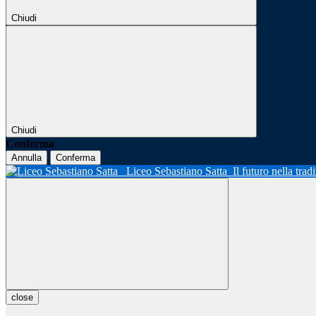
Chiudi
Chiudi
Conferma
Annulla
Conferma
Liceo Sebastiano Satta
Il futuro nella tra
close