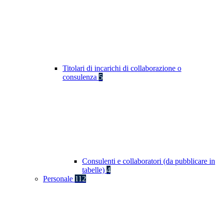
Titolari di incarichi di collaborazione o
consulenza
5
Consulenti e collaboratori (da pubblicare in
tabelle)
4
Personale
112