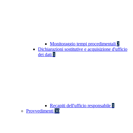
Monitoraggio tempi procedimentali
2
Dichiarazioni sostitutive e acquisizione d'ufficio
dei dati
1
Recapiti dell'ufficio responsabile
1
Provvedimenti
30