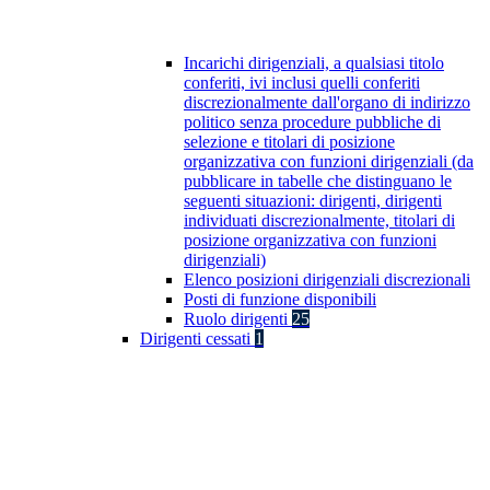
Incarichi dirigenziali, a qualsiasi titolo
conferiti, ivi inclusi quelli conferiti
discrezionalmente dall'organo di indirizzo
politico senza procedure pubbliche di
selezione e titolari di posizione
organizzativa con funzioni dirigenziali (da
pubblicare in tabelle che distinguano le
seguenti situazioni: dirigenti, dirigenti
individuati discrezionalmente, titolari di
posizione organizzativa con funzioni
dirigenziali)
Elenco posizioni dirigenziali discrezionali
Posti di funzione disponibili
Ruolo dirigenti
25
Dirigenti cessati
1