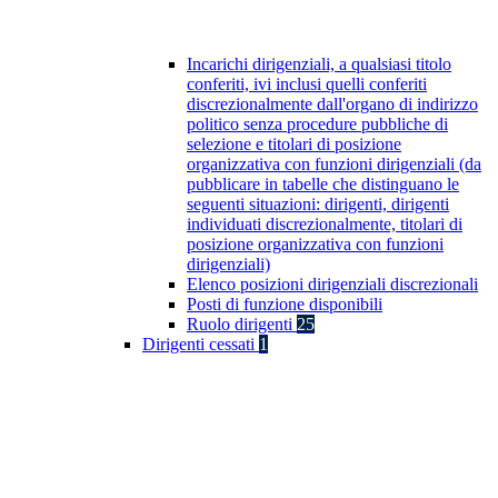
Incarichi dirigenziali, a qualsiasi titolo
conferiti, ivi inclusi quelli conferiti
discrezionalmente dall'organo di indirizzo
politico senza procedure pubbliche di
selezione e titolari di posizione
organizzativa con funzioni dirigenziali (da
pubblicare in tabelle che distinguano le
seguenti situazioni: dirigenti, dirigenti
individuati discrezionalmente, titolari di
posizione organizzativa con funzioni
dirigenziali)
Elenco posizioni dirigenziali discrezionali
Posti di funzione disponibili
Ruolo dirigenti
25
Dirigenti cessati
1