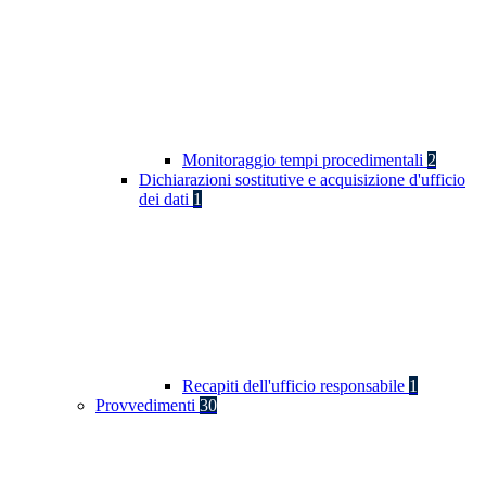
Monitoraggio tempi procedimentali
2
Dichiarazioni sostitutive e acquisizione d'ufficio
dei dati
1
Recapiti dell'ufficio responsabile
1
Provvedimenti
30