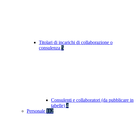
Titolari di incarichi di collaborazione o
consulenza
5
Consulenti e collaboratori (da pubblicare in
tabelle)
4
Personale
112