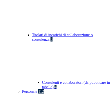
Titolari di incarichi di collaborazione o
consulenza
5
Consulenti e collaboratori (da pubblicare in
tabelle)
4
Personale
112