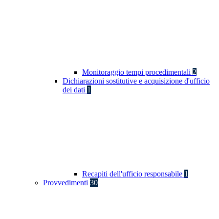
Monitoraggio tempi procedimentali
2
Dichiarazioni sostitutive e acquisizione d'ufficio
dei dati
1
Recapiti dell'ufficio responsabile
1
Provvedimenti
30