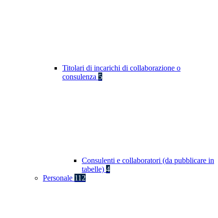
Titolari di incarichi di collaborazione o
consulenza
5
Consulenti e collaboratori (da pubblicare in
tabelle)
4
Personale
112