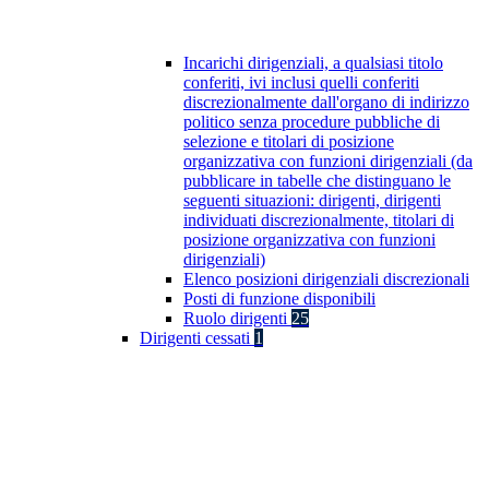
Incarichi dirigenziali, a qualsiasi titolo
conferiti, ivi inclusi quelli conferiti
discrezionalmente dall'organo di indirizzo
politico senza procedure pubbliche di
selezione e titolari di posizione
organizzativa con funzioni dirigenziali (da
pubblicare in tabelle che distinguano le
seguenti situazioni: dirigenti, dirigenti
individuati discrezionalmente, titolari di
posizione organizzativa con funzioni
dirigenziali)
Elenco posizioni dirigenziali discrezionali
Posti di funzione disponibili
Ruolo dirigenti
25
Dirigenti cessati
1