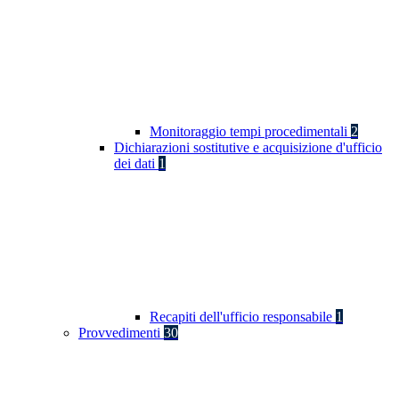
Monitoraggio tempi procedimentali
2
Dichiarazioni sostitutive e acquisizione d'ufficio
dei dati
1
Recapiti dell'ufficio responsabile
1
Provvedimenti
30