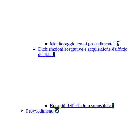
Monitoraggio tempi procedimentali
2
Dichiarazioni sostitutive e acquisizione d'ufficio
dei dati
1
Recapiti dell'ufficio responsabile
1
Provvedimenti
30