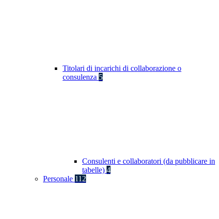
Titolari di incarichi di collaborazione o
consulenza
5
Consulenti e collaboratori (da pubblicare in
tabelle)
4
Personale
112