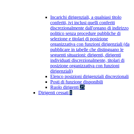
Incarichi dirigenziali, a qualsiasi titolo
conferiti, ivi inclusi quelli conferiti
discrezionalmente dall'organo di indirizzo
politico senza procedure pubbliche di
selezione e titolari di posizione
organizzativa con funzioni dirigenziali (da
pubblicare in tabelle che distinguano le
seguenti situazioni: dirigenti, dirigenti
individuati discrezionalmente, titolari di
posizione organizzativa con funzioni
dirigenziali)
Elenco posizioni dirigenziali discrezionali
Posti di funzione disponibili
Ruolo dirigenti
25
Dirigenti cessati
1