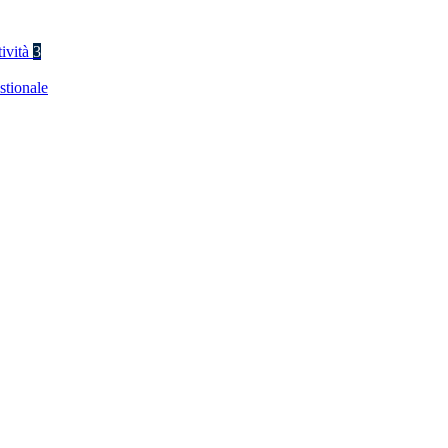
tività
3
stionale