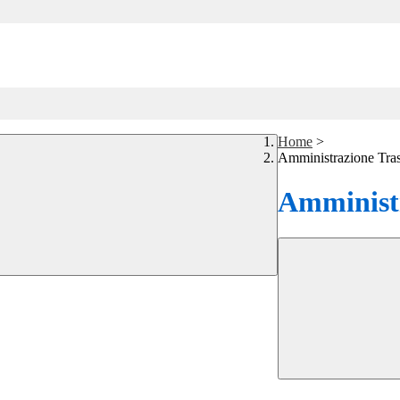
Home
>
Amministrazione Tra
Amministr