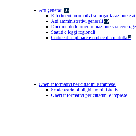
Atti generali
56
Riferimenti normativi su organizzazione e at
Atti amministrativi generali
49
Documenti di programmazione strategico-ge
Statuti e leggi regionali
Codice disciplinare e codice di condotta
4
Oneri informativi per cittadini e imprese
Scadenzario obblighi amministrativi
Oneri informativi per cittadini e imprese