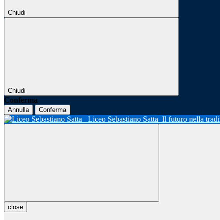
Chiudi
Chiudi
Conferma
Annulla
Conferma
Liceo Sebastiano Satta
Il futuro nella tra
close