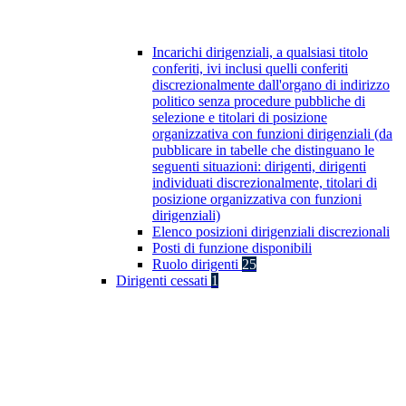
Incarichi dirigenziali, a qualsiasi titolo
conferiti, ivi inclusi quelli conferiti
discrezionalmente dall'organo di indirizzo
politico senza procedure pubbliche di
selezione e titolari di posizione
organizzativa con funzioni dirigenziali (da
pubblicare in tabelle che distinguano le
seguenti situazioni: dirigenti, dirigenti
individuati discrezionalmente, titolari di
posizione organizzativa con funzioni
dirigenziali)
Elenco posizioni dirigenziali discrezionali
Posti di funzione disponibili
Ruolo dirigenti
25
Dirigenti cessati
1