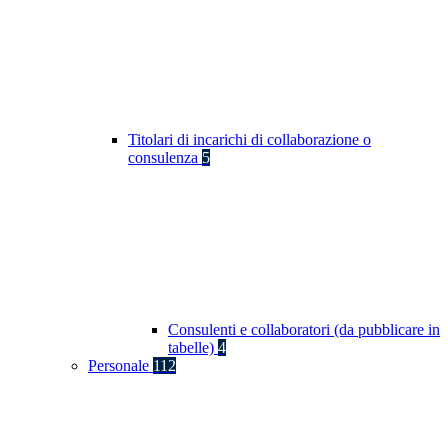
Titolari di incarichi di collaborazione o
consulenza
5
Consulenti e collaboratori (da pubblicare in
tabelle)
4
Personale
112