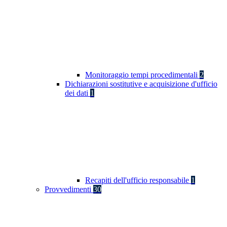
Monitoraggio tempi procedimentali
2
Dichiarazioni sostitutive e acquisizione d'ufficio
dei dati
1
Recapiti dell'ufficio responsabile
1
Provvedimenti
30