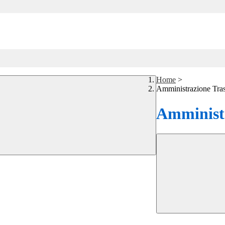
Home
>
Amministrazione Tra
Amministr