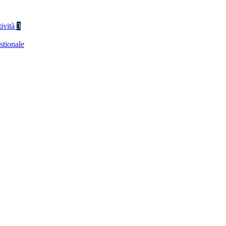
tività
3
stionale