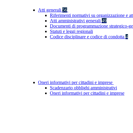
Atti generali
56
Riferimenti normativi su organizzazione e at
Atti amministrativi generali
49
Documenti di programmazione strategico-ge
Statuti e leggi regionali
Codice disciplinare e codice di condotta
4
Oneri informativi per cittadini e imprese
Scadenzario obblighi amministrativi
Oneri informativi per cittadini e imprese