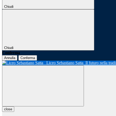
Chiudi
Chiudi
Conferma
Annulla
Conferma
Liceo Sebastiano Satta
Il futuro nella tra
close