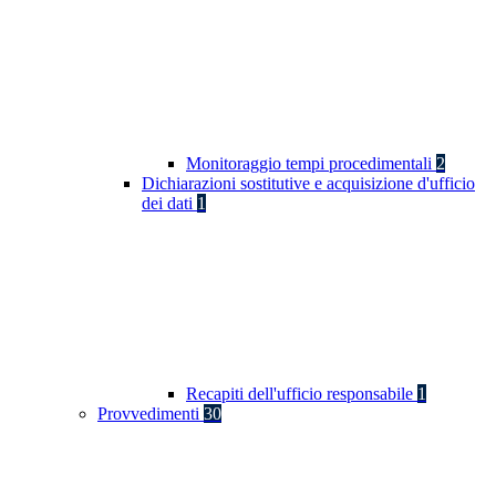
Monitoraggio tempi procedimentali
2
Dichiarazioni sostitutive e acquisizione d'ufficio
dei dati
1
Recapiti dell'ufficio responsabile
1
Provvedimenti
30