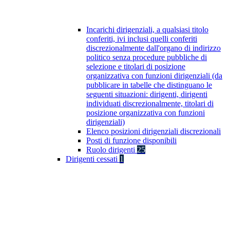
Incarichi dirigenziali, a qualsiasi titolo
conferiti, ivi inclusi quelli conferiti
discrezionalmente dall'organo di indirizzo
politico senza procedure pubbliche di
selezione e titolari di posizione
organizzativa con funzioni dirigenziali (da
pubblicare in tabelle che distinguano le
seguenti situazioni: dirigenti, dirigenti
individuati discrezionalmente, titolari di
posizione organizzativa con funzioni
dirigenziali)
Elenco posizioni dirigenziali discrezionali
Posti di funzione disponibili
Ruolo dirigenti
25
Dirigenti cessati
1