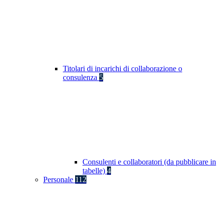
Titolari di incarichi di collaborazione o
consulenza
5
Consulenti e collaboratori (da pubblicare in
tabelle)
4
Personale
112