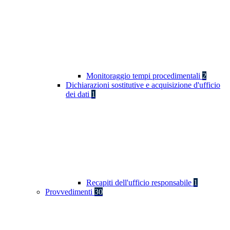
Monitoraggio tempi procedimentali
2
Dichiarazioni sostitutive e acquisizione d'ufficio
dei dati
1
Recapiti dell'ufficio responsabile
1
Provvedimenti
30