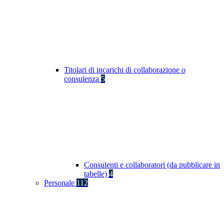
Titolari di incarichi di collaborazione o
consulenza
5
Consulenti e collaboratori (da pubblicare in
tabelle)
4
Personale
112