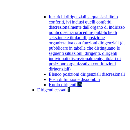
Incarichi dirigenziali, a qualsiasi titolo
conferiti, ivi inclusi quelli conferiti
discrezionalmente dall'organo di indirizzo
politico senza procedure pubbliche di
selezione e titolari di posizione
organizzativa con funzioni dirigenziali (da
pubblicare in tabelle che distinguano le
seguenti situazioni: dirigenti, dirigenti
individuati discrezionalmente, titolari di
posizione organizzativa con funzioni
dirigenziali)
Elenco posizioni dirigenziali discrezionali
Posti di funzione disponibili
Ruolo dirigenti
25
Dirigenti cessati
1