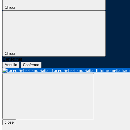
Chiudi
Chiudi
Conferma
Annulla
Conferma
Liceo Sebastiano Satta
Il futuro nella tra
close