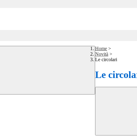
Home
>
Novità
>
Le circolari
Le circola