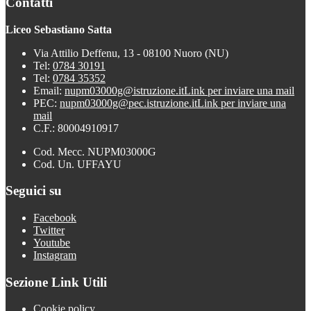
Contatti
Liceo Sebastiano Satta
Via Attilio Deffenu, 13 - 08100 Nuoro (NU)
Tel:
0784 30191
Tel:
0784 35352
Email:
nupm03000g@istruzione.it
Link per inviare una mail
PEC:
nupm03000g@pec.istruzione.it
Link per inviare una
mail
C.F.: 80004910917
Cod. Mecc. NUPM03000G
Cod. Un. UFFAYU
Seguici su
Facebook
Twitter
Youtube
Instagram
Sezione Link Utili
Cookie policy