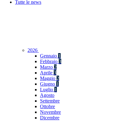
Tutte le news
2026
Gennaio
1
Febbraio
3
Marzo
2
Aprile
3
Maggio
2
Giugno
1
Luglio
1
Agosto
Settembre
Ottobre
Novembre
Dicembre