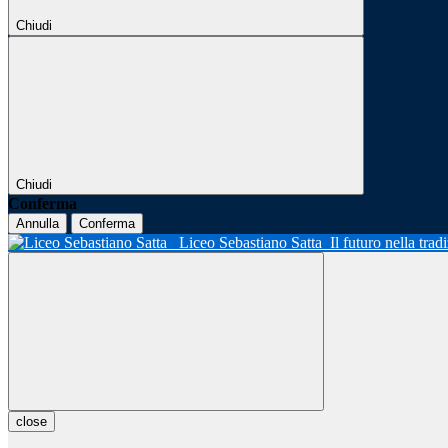
Chiudi
Chiudi
Conferma
Annulla
Conferma
Liceo Sebastiano Satta
Il futuro nella tra
close