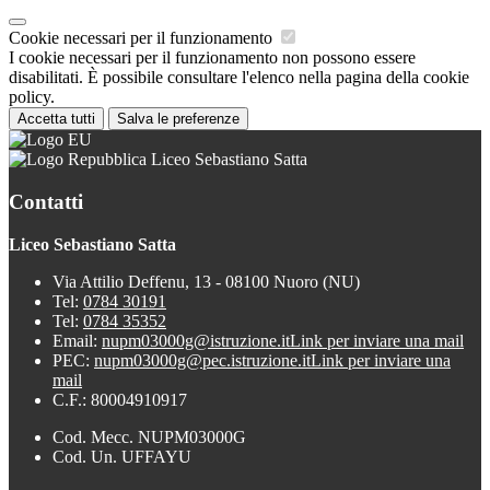
Cookie necessari per il funzionamento
I cookie necessari per il funzionamento non possono essere
disabilitati. È possibile consultare l'elenco nella pagina della cookie
policy.
Accetta tutti
Salva le preferenze
Liceo Sebastiano Satta
Contatti
Liceo Sebastiano Satta
Via Attilio Deffenu, 13 - 08100 Nuoro (NU)
Tel:
0784 30191
Tel:
0784 35352
Email:
nupm03000g@istruzione.it
Link per inviare una mail
PEC:
nupm03000g@pec.istruzione.it
Link per inviare una
mail
C.F.: 80004910917
Cod. Mecc. NUPM03000G
Cod. Un. UFFAYU