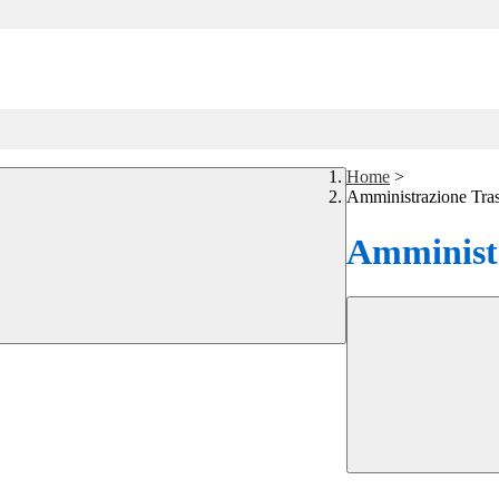
Home
>
Amministrazione Tra
Amministr