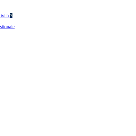
tività
3
stionale