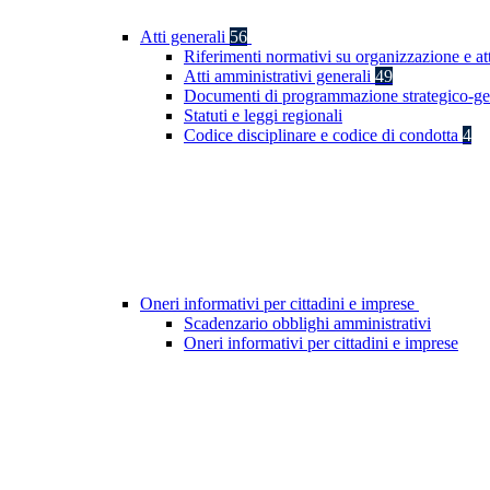
Atti generali
56
Riferimenti normativi su organizzazione e at
Atti amministrativi generali
49
Documenti di programmazione strategico-ge
Statuti e leggi regionali
Codice disciplinare e codice di condotta
4
Oneri informativi per cittadini e imprese
Scadenzario obblighi amministrativi
Oneri informativi per cittadini e imprese