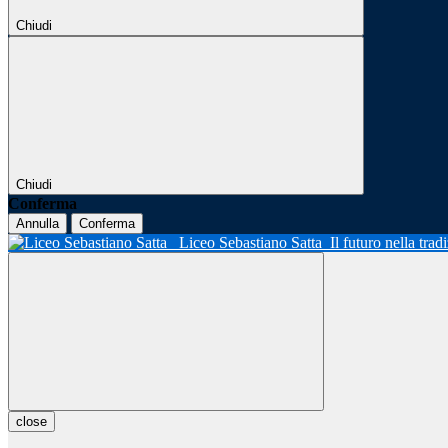
Chiudi
Chiudi
Conferma
Annulla
Conferma
Liceo Sebastiano Satta
Il futuro nella tra
close