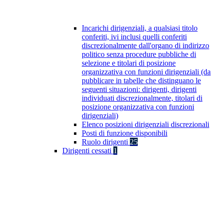
Incarichi dirigenziali, a qualsiasi titolo
conferiti, ivi inclusi quelli conferiti
discrezionalmente dall'organo di indirizzo
politico senza procedure pubbliche di
selezione e titolari di posizione
organizzativa con funzioni dirigenziali (da
pubblicare in tabelle che distinguano le
seguenti situazioni: dirigenti, dirigenti
individuati discrezionalmente, titolari di
posizione organizzativa con funzioni
dirigenziali)
Elenco posizioni dirigenziali discrezionali
Posti di funzione disponibili
Ruolo dirigenti
25
Dirigenti cessati
1