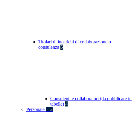
Titolari di incarichi di collaborazione o
consulenza
5
Consulenti e collaboratori (da pubblicare in
tabelle)
4
Personale
112