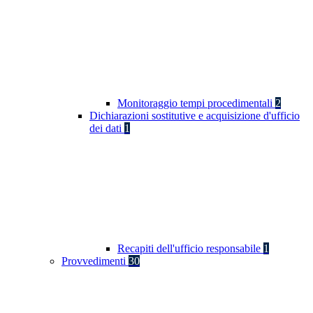
Monitoraggio tempi procedimentali
2
Dichiarazioni sostitutive e acquisizione d'ufficio
dei dati
1
Recapiti dell'ufficio responsabile
1
Provvedimenti
30