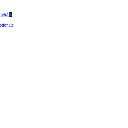
tività
3
stionale