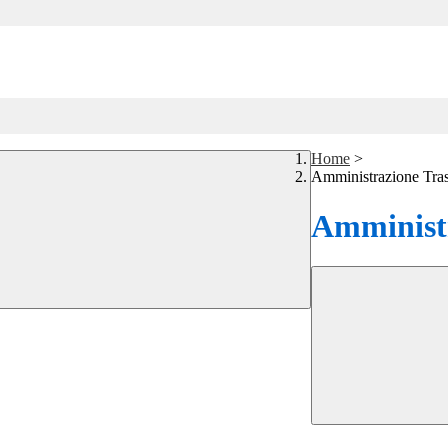
Home
>
Amministrazione Tra
Amministr