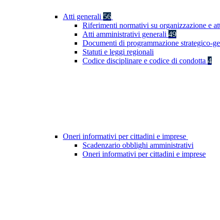
Atti generali
56
Riferimenti normativi su organizzazione e at
Atti amministrativi generali
49
Documenti di programmazione strategico-ge
Statuti e leggi regionali
Codice disciplinare e codice di condotta
4
Oneri informativi per cittadini e imprese
Scadenzario obblighi amministrativi
Oneri informativi per cittadini e imprese