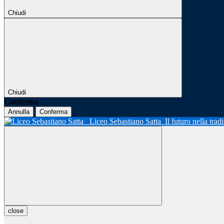
Chiudi
Chiudi
Conferma
Annulla
Conferma
Liceo Sebastiano Satta
Il futuro nella tra
close