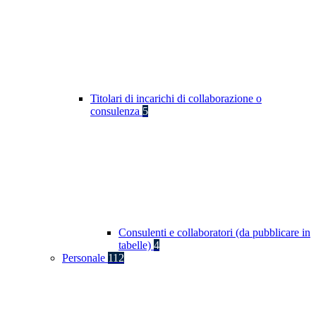
Titolari di incarichi di collaborazione o
consulenza
5
Consulenti e collaboratori (da pubblicare in
tabelle)
4
Personale
112