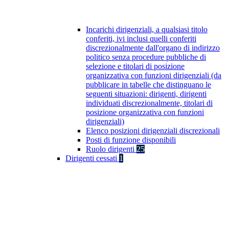
Incarichi dirigenziali, a qualsiasi titolo
conferiti, ivi inclusi quelli conferiti
discrezionalmente dall'organo di indirizzo
politico senza procedure pubbliche di
selezione e titolari di posizione
organizzativa con funzioni dirigenziali (da
pubblicare in tabelle che distinguano le
seguenti situazioni: dirigenti, dirigenti
individuati discrezionalmente, titolari di
posizione organizzativa con funzioni
dirigenziali)
Elenco posizioni dirigenziali discrezionali
Posti di funzione disponibili
Ruolo dirigenti
25
Dirigenti cessati
1