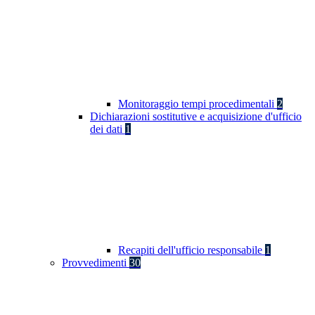
Monitoraggio tempi procedimentali
2
Dichiarazioni sostitutive e acquisizione d'ufficio
dei dati
1
Recapiti dell'ufficio responsabile
1
Provvedimenti
30