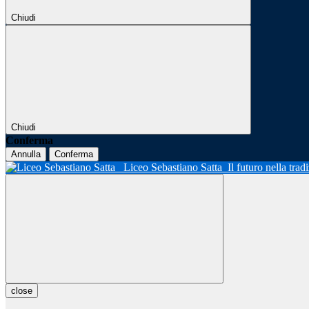
Chiudi
Chiudi
Conferma
Annulla
Conferma
Liceo Sebastiano Satta
Il futuro nella tra
close