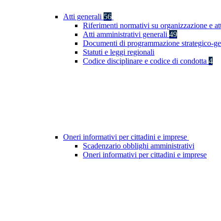
Atti generali
56
Riferimenti normativi su organizzazione e at
Atti amministrativi generali
49
Documenti di programmazione strategico-ge
Statuti e leggi regionali
Codice disciplinare e codice di condotta
4
Oneri informativi per cittadini e imprese
Scadenzario obblighi amministrativi
Oneri informativi per cittadini e imprese