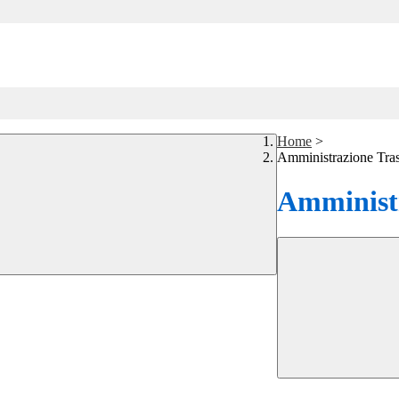
Home
>
Amministrazione Tra
Amministr