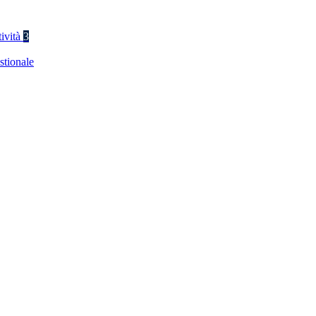
tività
3
stionale