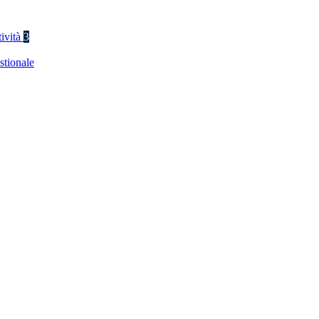
tività
3
stionale