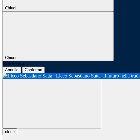
Chiudi
Chiudi
Conferma
Annulla
Conferma
Liceo Sebastiano Satta
Il futuro nella tra
close