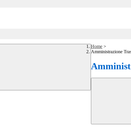
Home
>
Amministrazione Tra
Amministr