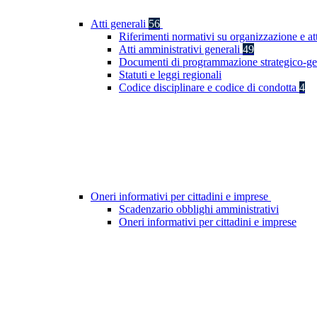
Atti generali
56
Riferimenti normativi su organizzazione e at
Atti amministrativi generali
49
Documenti di programmazione strategico-ge
Statuti e leggi regionali
Codice disciplinare e codice di condotta
4
Oneri informativi per cittadini e imprese
Scadenzario obblighi amministrativi
Oneri informativi per cittadini e imprese