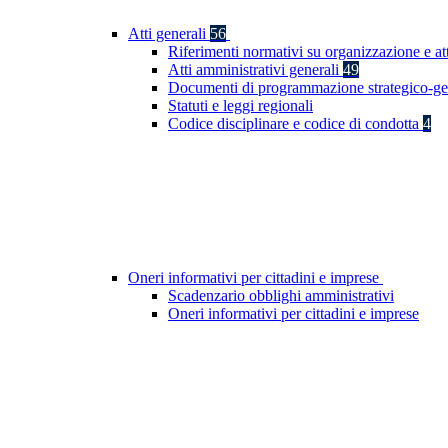
Atti generali
56
Riferimenti normativi su organizzazione e at
Atti amministrativi generali
49
Documenti di programmazione strategico-ge
Statuti e leggi regionali
Codice disciplinare e codice di condotta
4
Oneri informativi per cittadini e imprese
Scadenzario obblighi amministrativi
Oneri informativi per cittadini e imprese