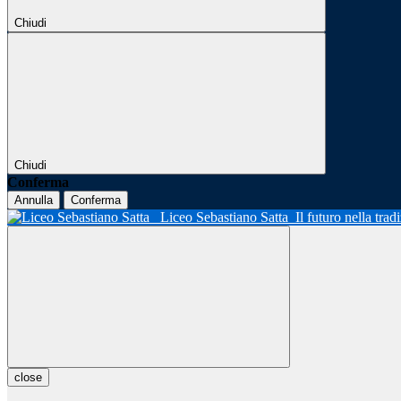
Chiudi
Chiudi
Conferma
Annulla
Conferma
Liceo Sebastiano Satta
Il futuro nella tra
close