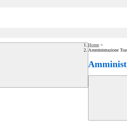
Home
>
Amministrazione Tra
Amministr