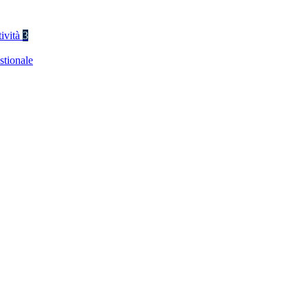
tività
3
stionale