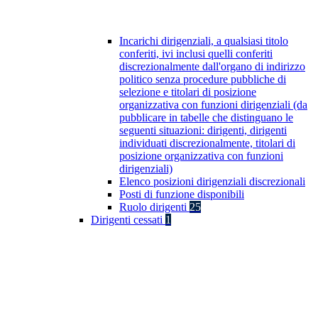
Incarichi dirigenziali, a qualsiasi titolo
conferiti, ivi inclusi quelli conferiti
discrezionalmente dall'organo di indirizzo
politico senza procedure pubbliche di
selezione e titolari di posizione
organizzativa con funzioni dirigenziali (da
pubblicare in tabelle che distinguano le
seguenti situazioni: dirigenti, dirigenti
individuati discrezionalmente, titolari di
posizione organizzativa con funzioni
dirigenziali)
Elenco posizioni dirigenziali discrezionali
Posti di funzione disponibili
Ruolo dirigenti
25
Dirigenti cessati
1