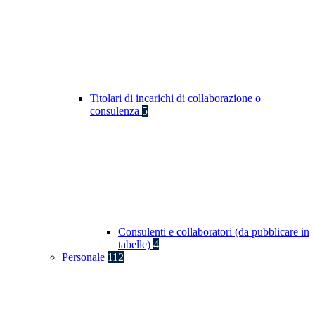
Titolari di incarichi di collaborazione o
consulenza
5
Consulenti e collaboratori (da pubblicare in
tabelle)
4
Personale
112