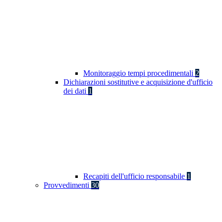
Monitoraggio tempi procedimentali
2
Dichiarazioni sostitutive e acquisizione d'ufficio
dei dati
1
Recapiti dell'ufficio responsabile
1
Provvedimenti
30