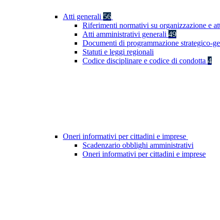
Atti generali
56
Riferimenti normativi su organizzazione e at
Atti amministrativi generali
49
Documenti di programmazione strategico-ge
Statuti e leggi regionali
Codice disciplinare e codice di condotta
4
Oneri informativi per cittadini e imprese
Scadenzario obblighi amministrativi
Oneri informativi per cittadini e imprese