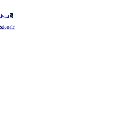
tività
3
stionale