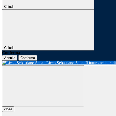
Chiudi
Chiudi
Conferma
Annulla
Conferma
Liceo Sebastiano Satta
Il futuro nella tra
close