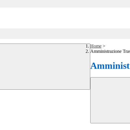
Home
>
Amministrazione Tra
Amministr