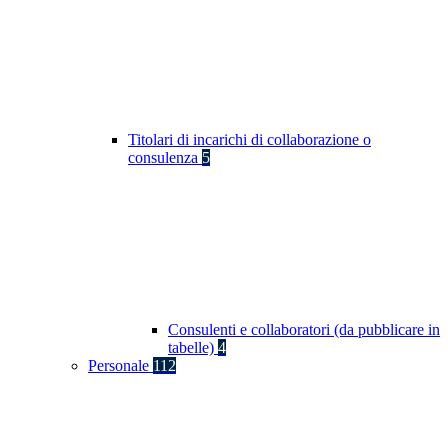
Titolari di incarichi di collaborazione o
consulenza
5
Consulenti e collaboratori (da pubblicare in
tabelle)
4
Personale
112