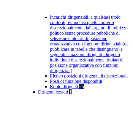
Incarichi dirigenziali, a qualsiasi titolo
conferiti, ivi inclusi quelli conferiti
discrezionalmente dall'organo di indirizzo
politico senza procedure pubbliche di
selezione e titolari di posizione
organizzativa con funzioni dirigenziali (da
pubblicare in tabelle che distinguano le
seguenti situazioni: dirigenti, dirigenti
individuati discrezionalmente, titolari di
posizione organizzativa con funzioni
dirigenziali)
Elenco posizioni dirigenziali discrezionali
Posti di funzione disponibili
Ruolo dirigenti
25
Dirigenti cessati
1