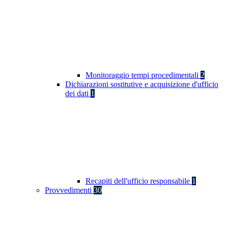
Monitoraggio tempi procedimentali
2
Dichiarazioni sostitutive e acquisizione d'ufficio
dei dati
1
Recapiti dell'ufficio responsabile
1
Provvedimenti
30