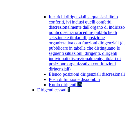
Incarichi dirigenziali, a qualsiasi titolo
conferiti, ivi inclusi quelli conferiti
discrezionalmente dall'organo di indirizzo
politico senza procedure pubbliche di
selezione e titolari di posizione
organizzativa con funzioni dirigenziali (da
pubblicare in tabelle che distinguano le
seguenti situazioni: dirigenti, dirigenti
individuati discrezionalmente, titolari di
posizione organizzativa con funzioni
dirigenziali)
Elenco posizioni dirigenziali discrezionali
Posti di funzione disponibili
Ruolo dirigenti
25
Dirigenti cessati
1