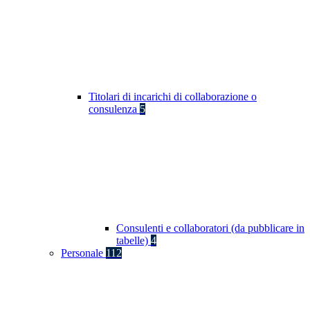
Titolari di incarichi di collaborazione o
consulenza
5
Consulenti e collaboratori (da pubblicare in
tabelle)
4
Personale
112