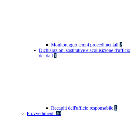
Monitoraggio tempi procedimentali
2
Dichiarazioni sostitutive e acquisizione d'ufficio
dei dati
1
Recapiti dell'ufficio responsabile
1
Provvedimenti
30