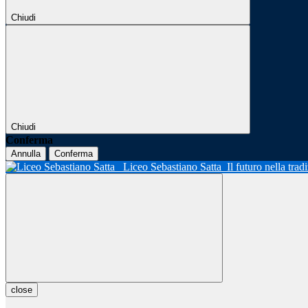
Chiudi
Chiudi
Conferma
Annulla
Conferma
Liceo Sebastiano Satta
Il futuro nella tra
close