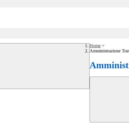
Home
>
Amministrazione Tra
Amministr