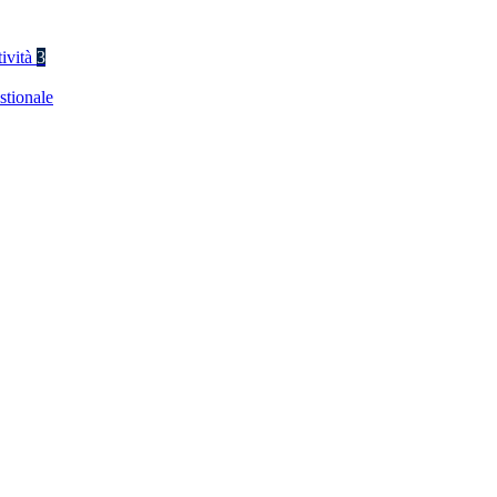
tività
3
stionale