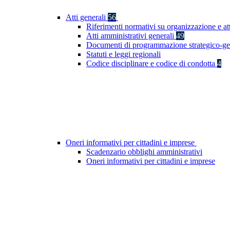
Atti generali
56
Riferimenti normativi su organizzazione e at
Atti amministrativi generali
49
Documenti di programmazione strategico-ge
Statuti e leggi regionali
Codice disciplinare e codice di condotta
4
Oneri informativi per cittadini e imprese
Scadenzario obblighi amministrativi
Oneri informativi per cittadini e imprese