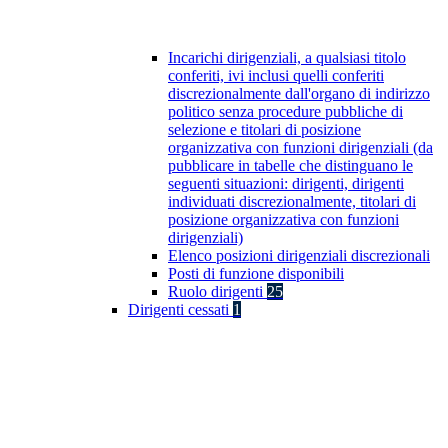
Incarichi dirigenziali, a qualsiasi titolo
conferiti, ivi inclusi quelli conferiti
discrezionalmente dall'organo di indirizzo
politico senza procedure pubbliche di
selezione e titolari di posizione
organizzativa con funzioni dirigenziali (da
pubblicare in tabelle che distinguano le
seguenti situazioni: dirigenti, dirigenti
individuati discrezionalmente, titolari di
posizione organizzativa con funzioni
dirigenziali)
Elenco posizioni dirigenziali discrezionali
Posti di funzione disponibili
Ruolo dirigenti
25
Dirigenti cessati
1