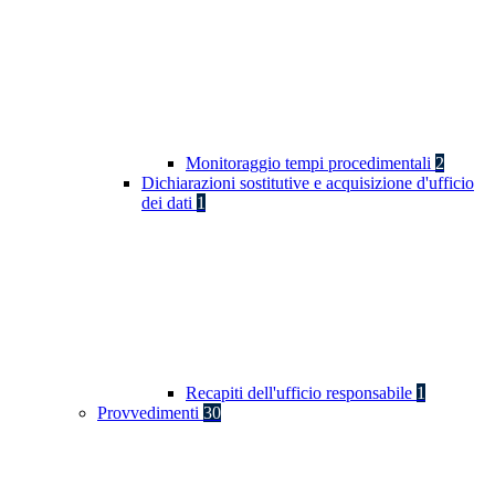
Monitoraggio tempi procedimentali
2
Dichiarazioni sostitutive e acquisizione d'ufficio
dei dati
1
Recapiti dell'ufficio responsabile
1
Provvedimenti
30