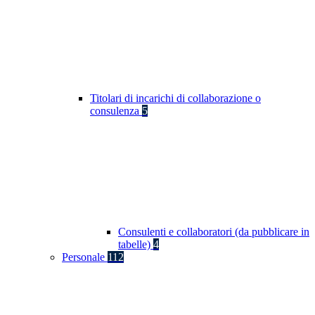
Titolari di incarichi di collaborazione o
consulenza
5
Consulenti e collaboratori (da pubblicare in
tabelle)
4
Personale
112