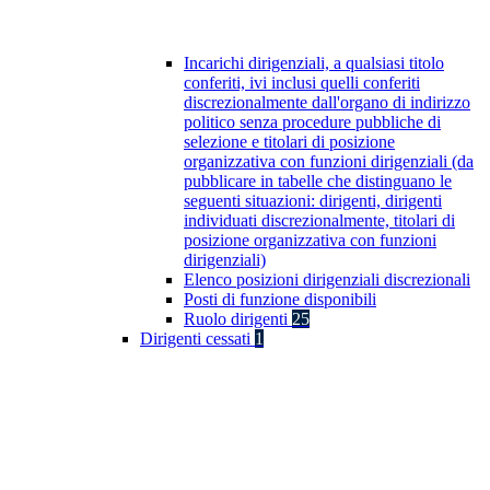
Incarichi dirigenziali, a qualsiasi titolo
conferiti, ivi inclusi quelli conferiti
discrezionalmente dall'organo di indirizzo
politico senza procedure pubbliche di
selezione e titolari di posizione
organizzativa con funzioni dirigenziali (da
pubblicare in tabelle che distinguano le
seguenti situazioni: dirigenti, dirigenti
individuati discrezionalmente, titolari di
posizione organizzativa con funzioni
dirigenziali)
Elenco posizioni dirigenziali discrezionali
Posti di funzione disponibili
Ruolo dirigenti
25
Dirigenti cessati
1