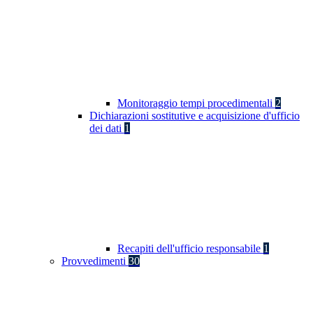
Monitoraggio tempi procedimentali
2
Dichiarazioni sostitutive e acquisizione d'ufficio
dei dati
1
Recapiti dell'ufficio responsabile
1
Provvedimenti
30