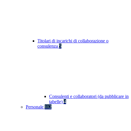
Titolari di incarichi di collaborazione o
consulenza
5
Consulenti e collaboratori (da pubblicare in
tabelle)
4
Personale
112