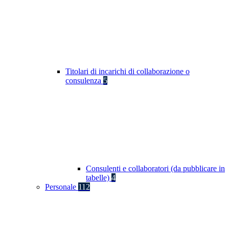
Titolari di incarichi di collaborazione o
consulenza
5
Consulenti e collaboratori (da pubblicare in
tabelle)
4
Personale
112