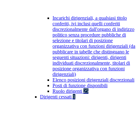
Incarichi dirigenziali, a qualsiasi titolo
conferiti, ivi inclusi quelli conferiti
discrezionalmente dall'organo di indirizzo
politico senza procedure pubbliche di
selezione e titolari di posizione
organizzativa con funzioni dirigenziali (da
pubblicare in tabelle che distinguano le
seguenti situazioni: dirigenti, dirigenti
individuati discrezionalmente, titolari di
posizione organizzativa con funzioni
dirigenziali)
Elenco posizioni dirigenziali discrezionali
Posti di funzione disponibili
Ruolo dirigenti
25
Dirigenti cessati
1