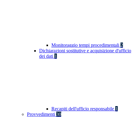
Monitoraggio tempi procedimentali
2
Dichiarazioni sostitutive e acquisizione d'ufficio
dei dati
1
Recapiti dell'ufficio responsabile
1
Provvedimenti
30