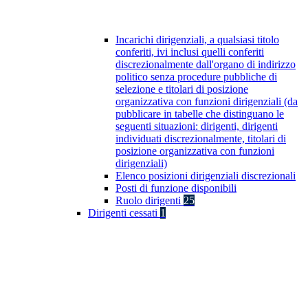
Incarichi dirigenziali, a qualsiasi titolo
conferiti, ivi inclusi quelli conferiti
discrezionalmente dall'organo di indirizzo
politico senza procedure pubbliche di
selezione e titolari di posizione
organizzativa con funzioni dirigenziali (da
pubblicare in tabelle che distinguano le
seguenti situazioni: dirigenti, dirigenti
individuati discrezionalmente, titolari di
posizione organizzativa con funzioni
dirigenziali)
Elenco posizioni dirigenziali discrezionali
Posti di funzione disponibili
Ruolo dirigenti
25
Dirigenti cessati
1