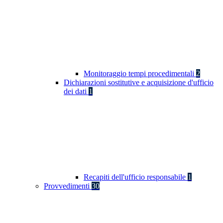
Monitoraggio tempi procedimentali
2
Dichiarazioni sostitutive e acquisizione d'ufficio
dei dati
1
Recapiti dell'ufficio responsabile
1
Provvedimenti
30