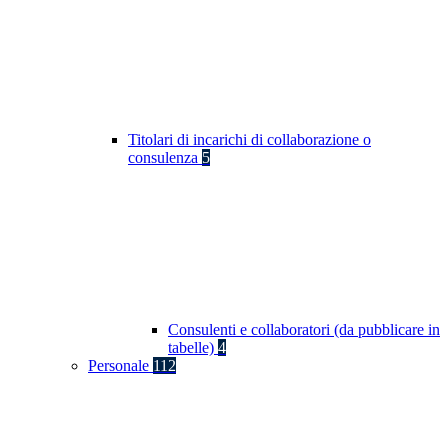
Titolari di incarichi di collaborazione o
consulenza
5
Consulenti e collaboratori (da pubblicare in
tabelle)
4
Personale
112