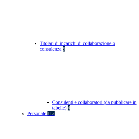
Titolari di incarichi di collaborazione o
consulenza
5
Consulenti e collaboratori (da pubblicare in
tabelle)
4
Personale
112