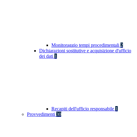
Monitoraggio tempi procedimentali
2
Dichiarazioni sostitutive e acquisizione d'ufficio
dei dati
1
Recapiti dell'ufficio responsabile
1
Provvedimenti
30