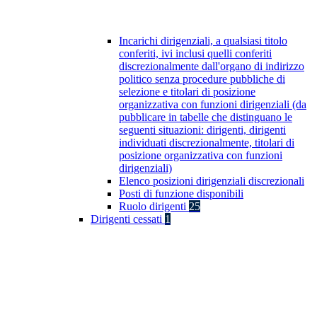
Incarichi dirigenziali, a qualsiasi titolo
conferiti, ivi inclusi quelli conferiti
discrezionalmente dall'organo di indirizzo
politico senza procedure pubbliche di
selezione e titolari di posizione
organizzativa con funzioni dirigenziali (da
pubblicare in tabelle che distinguano le
seguenti situazioni: dirigenti, dirigenti
individuati discrezionalmente, titolari di
posizione organizzativa con funzioni
dirigenziali)
Elenco posizioni dirigenziali discrezionali
Posti di funzione disponibili
Ruolo dirigenti
25
Dirigenti cessati
1