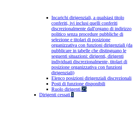
Incarichi dirigenziali, a qualsiasi titolo
conferiti, ivi inclusi quelli conferiti
discrezionalmente dall'organo di indirizzo
politico senza procedure pubbliche di
selezione e titolari di posizione
organizzativa con funzioni dirigenziali (da
pubblicare in tabelle che distinguano le
seguenti situazioni: dirigenti, dirigenti
individuati discrezionalmente, titolari di
posizione organizzativa con funzioni
dirigenziali)
Elenco posizioni dirigenziali discrezionali
Posti di funzione disponibili
Ruolo dirigenti
25
Dirigenti cessati
1