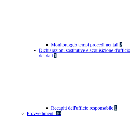
Monitoraggio tempi procedimentali
2
Dichiarazioni sostitutive e acquisizione d'ufficio
dei dati
1
Recapiti dell'ufficio responsabile
1
Provvedimenti
30