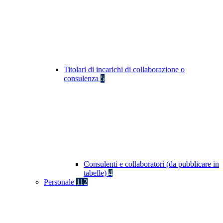
Titolari di incarichi di collaborazione o
consulenza
5
Consulenti e collaboratori (da pubblicare in
tabelle)
4
Personale
112