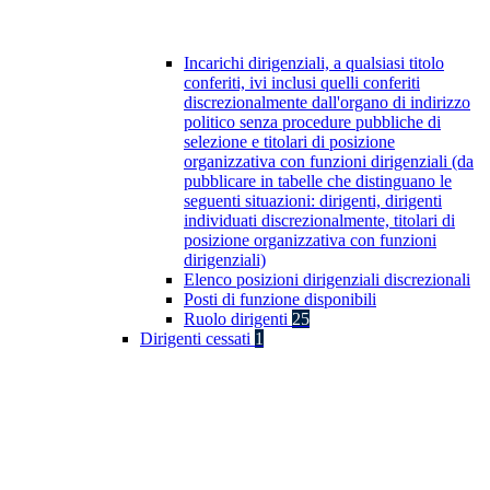
Incarichi dirigenziali, a qualsiasi titolo
conferiti, ivi inclusi quelli conferiti
discrezionalmente dall'organo di indirizzo
politico senza procedure pubbliche di
selezione e titolari di posizione
organizzativa con funzioni dirigenziali (da
pubblicare in tabelle che distinguano le
seguenti situazioni: dirigenti, dirigenti
individuati discrezionalmente, titolari di
posizione organizzativa con funzioni
dirigenziali)
Elenco posizioni dirigenziali discrezionali
Posti di funzione disponibili
Ruolo dirigenti
25
Dirigenti cessati
1