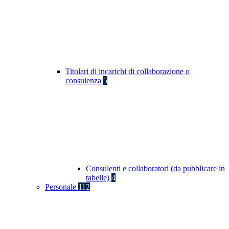
Titolari di incarichi di collaborazione o
consulenza
5
Consulenti e collaboratori (da pubblicare in
tabelle)
4
Personale
112