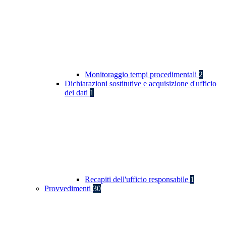
Monitoraggio tempi procedimentali
2
Dichiarazioni sostitutive e acquisizione d'ufficio
dei dati
1
Recapiti dell'ufficio responsabile
1
Provvedimenti
30