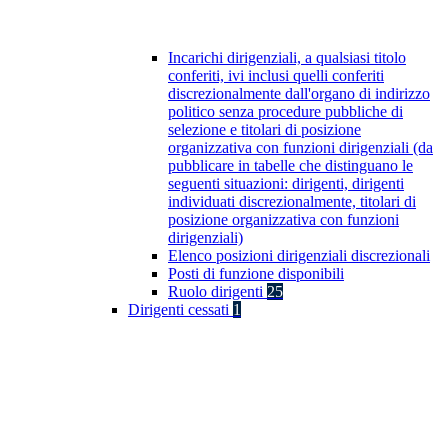
Incarichi dirigenziali, a qualsiasi titolo
conferiti, ivi inclusi quelli conferiti
discrezionalmente dall'organo di indirizzo
politico senza procedure pubbliche di
selezione e titolari di posizione
organizzativa con funzioni dirigenziali (da
pubblicare in tabelle che distinguano le
seguenti situazioni: dirigenti, dirigenti
individuati discrezionalmente, titolari di
posizione organizzativa con funzioni
dirigenziali)
Elenco posizioni dirigenziali discrezionali
Posti di funzione disponibili
Ruolo dirigenti
25
Dirigenti cessati
1