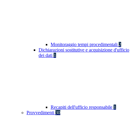
Monitoraggio tempi procedimentali
2
Dichiarazioni sostitutive e acquisizione d'ufficio
dei dati
1
Recapiti dell'ufficio responsabile
1
Provvedimenti
30