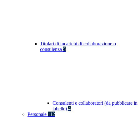
Titolari di incarichi di collaborazione o
consulenza
5
Consulenti e collaboratori (da pubblicare in
tabelle)
4
Personale
112