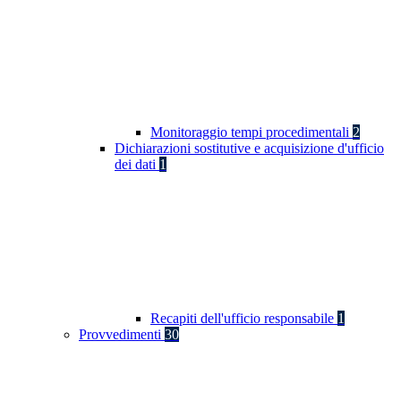
Monitoraggio tempi procedimentali
2
Dichiarazioni sostitutive e acquisizione d'ufficio
dei dati
1
Recapiti dell'ufficio responsabile
1
Provvedimenti
30