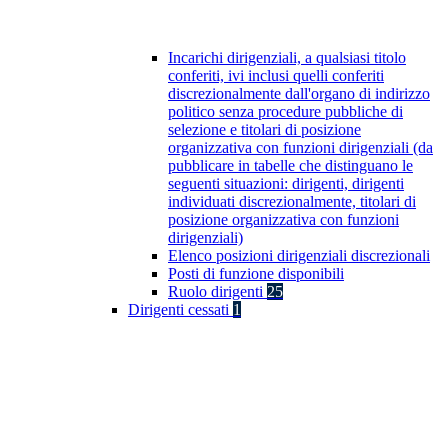
Incarichi dirigenziali, a qualsiasi titolo
conferiti, ivi inclusi quelli conferiti
discrezionalmente dall'organo di indirizzo
politico senza procedure pubbliche di
selezione e titolari di posizione
organizzativa con funzioni dirigenziali (da
pubblicare in tabelle che distinguano le
seguenti situazioni: dirigenti, dirigenti
individuati discrezionalmente, titolari di
posizione organizzativa con funzioni
dirigenziali)
Elenco posizioni dirigenziali discrezionali
Posti di funzione disponibili
Ruolo dirigenti
25
Dirigenti cessati
1