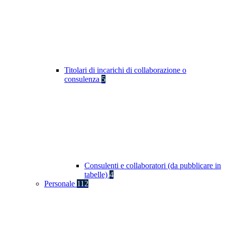
Titolari di incarichi di collaborazione o
consulenza
5
Consulenti e collaboratori (da pubblicare in
tabelle)
4
Personale
112